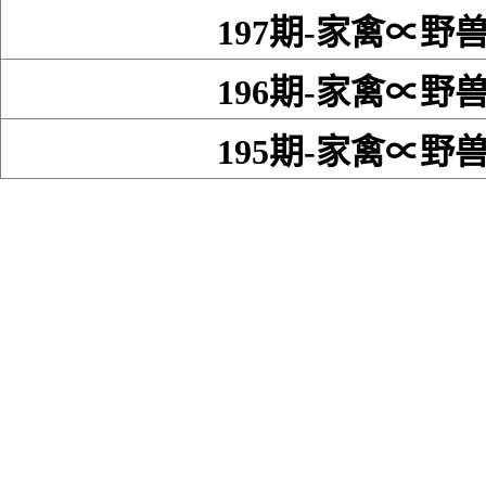
197期-家禽∝野兽
196期-家禽∝野兽
195期-家禽∝野兽