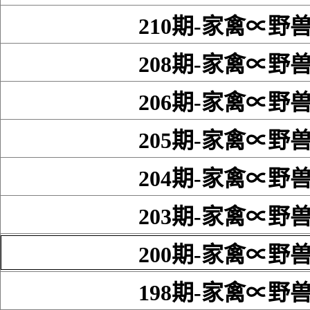
2
10期-家禽∝野兽
20
8期-家禽∝野兽
20
6期-家禽∝野兽
20
5期-家禽∝野兽
20
4期-家禽∝野兽
20
3期-家禽∝野兽
200
期-家禽∝野兽
198期-家禽∝野兽